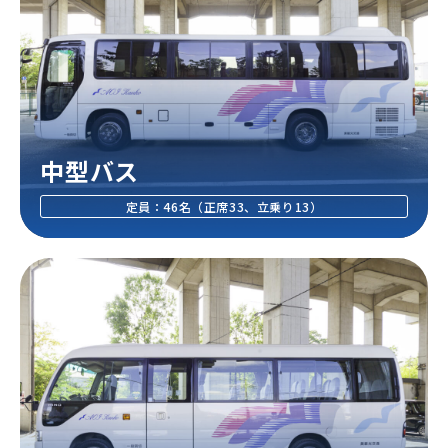
中型バス
定員：46名（正席33、⽴乗り13）