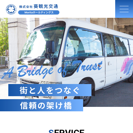
HOME
送迎サービス
バスのご案内
ご利⽤案内
取り組み
会社紹介
新着情報
S
ERVICE
採⽤情報