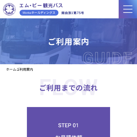
ホールディングス
関自旅1第75号
Morita
ご利用案内
GUIDE
ホーム
ご利用案内
FLOW
ご利用までの流れ