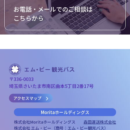
お電話・メールでのご相談は
こちらから
〒336-0033
埼玉県さいたま市南区曲本5丁目2番17号
アクセスマップ
Morita
ホールディングス
株式会社Moritaホールディングス
森田運送株式会社
株式会社 エム・ビー（商号：エム・ビー観光バス）